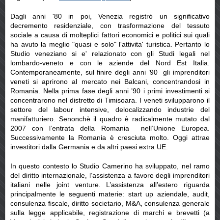
Dagli anni '80 in poi, Venezia registrò un significativo
decremento residenziale, con trasformazione del tessuto
sociale a causa di molteplici fattori economici e politici sui quali
ha avuto la meglio "quasi e solo" l'attivita' turistica. Pertanto lo
Studio veneziano si e' relazionato con gli Studi legali nel
lombardo-veneto e con le aziende del Nord Est Italia.
Contemporaneamente, sul finire degli anni ’90 gli imprenditori
veneti si aprirono al mercato nei Balcani, concentrandosi in
Romania. Nella prima fase degli anni ’90 i primi investimenti si
concentrarono nel distretto di Timisoara. I veneti svilupparono il
settore del labour intensive, delocalizzando industrie del
manifatturiero. Senonchè il quadro è radicalmente mutato dal
2007 con l’entrata della Romania nell’Unione Europea.
Successivamente la Romania è cresciuta molto. Oggi attrae
investitori dalla Germania e da altri paesi extra UE.
In questo contesto lo Studio Camerino ha sviluppato, nel ramo
del diritto internazionale, l’assistenza a favore degli imprenditori
italiani nelle joint venture. L’assistenza all’estero riguarda
principalmente le seguenti materie: start up aziendale, audit,
consulenza fiscale, diritto societario, M&A, consulenza generale
sulla legge applicabile, registrazione di marchi e brevetti (a