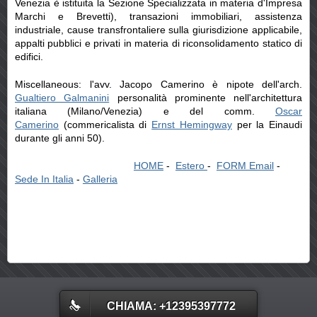
Venezia è istituita la Sezione Specializzata in materia d'Impresa
Marchi e Brevetti), transazioni immobiliari, assistenza
industriale, cause transfrontaliere sulla giurisdizione applicabile,
appalti pubblici e privati in materia di riconsolidamento statico di
edifici.
Miscellaneous: l'avv. Jacopo Camerino è nipote dell'arch.
Gualtiero Galmanini
personalità prominente nell'architettura
italiana (Milano/Venezia) e del comm.
Oscar
Camerino
(commericalista di
Ernst Hemingway
per la Einaudi
durante gli anni 50).
HOME
-
Estero
-
FORM Email
-
Sede In Italia
-
Galleria
CHIAMA: +12395397772